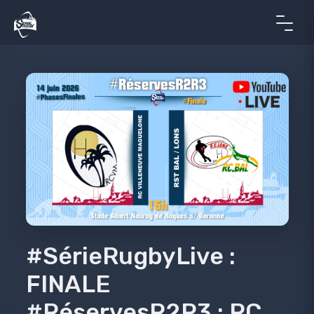
#SérieRugbyLive :
FINALE
#RéservesR2R3 : RC