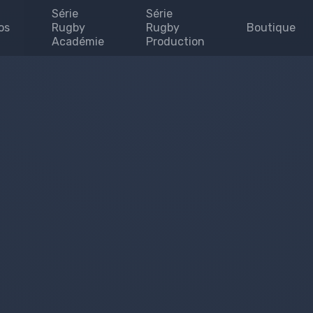
Série
Série
os
Rugby
Rugby
Boutique
Académie
Production
Invites
enaires
uipe
se
 map
e