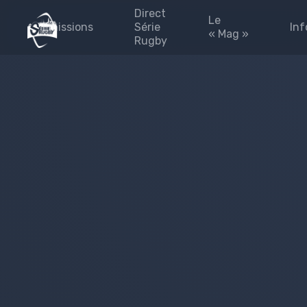
Direct
Le
Emissions
Série
Inf
« Mag »
Rugby
émission 2025-2026
Les #FINALES
Blog
#Fédérales
#Fédérales
Les 
#leMag
Part
#laPaletteVeo by Série
L’Eq
Rugby
Pres
Archives
émission 2024-2025
site
Émission 2023-2024
Priv
Émission 2022-2023
Émission 2021-2022
Émission 2020-2021
Emissions 2019-2020