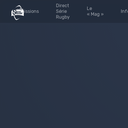
Direct
Le
Emissions
Série
Inf
« Mag »
Rugby
émission 2025-2026
Les #FINALES
Blog
#Fédérales
#Fédérales
Les 
#leMag
Part
#laPaletteVeo by Série
L’Eq
Rugby
Pres
Archives
émission 2024-2025
site
Émission 2023-2024
Priv
Émission 2022-2023
Émission 2021-2022
Émission 2020-2021
Emissions 2019-2020