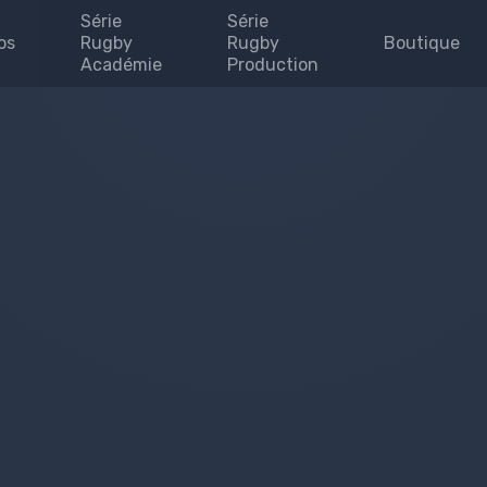
Série
Série
os
Rugby
Rugby
Boutique
Académie
Production
Invites
enaires
uipe
se
 map
e