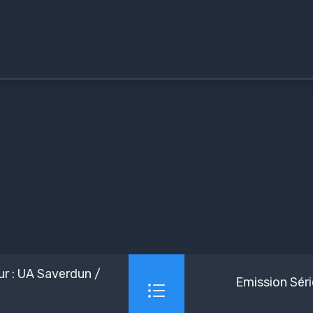
r : UA Saverdun /
Emission Sér