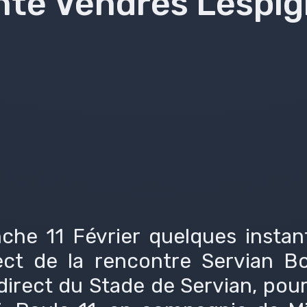
nte Vendres Lespig
he 11 Février quelques instan
ect de la rencontre Servian 
irect du Stade de Servian, pou