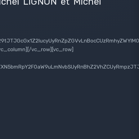
ichel LIGNON et Michel
29tJTJGcGx1Z2lucyUyRnZpZGVvLnBocCUzRmhyZWYlM0R
/vc_column][/vc_row][vc_row]
ZXN5bmRpY2F0aW9uLmNvbSUyRnBhZ2VhZCUyRmpzJTJGY