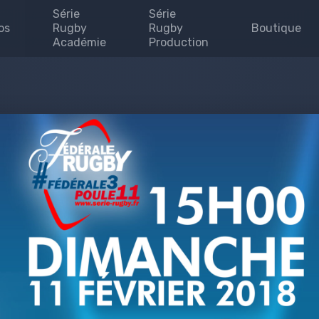
Série
Série
os
Rugby
Rugby
Boutique
Académie
Production
Invites
enaires
uipe
se
 map
e