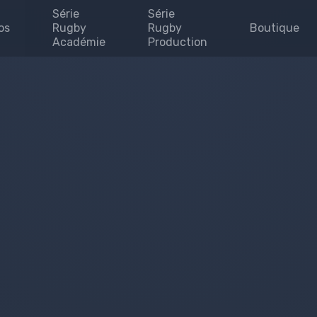
Série
Série
os
Rugby
Rugby
Boutique
Académie
Production
Invites
enaires
uipe
se
 map
e