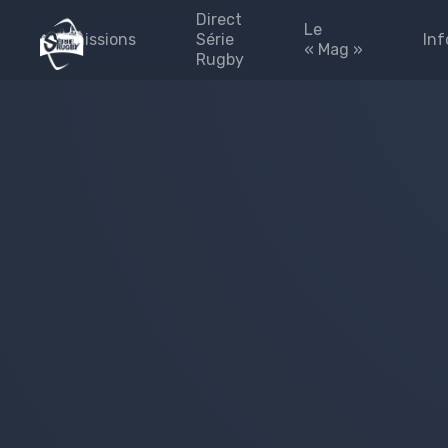
Direct
Le
Emissions
Série
Inf
« Mag »
Rugby
émission 2025-2026
Les #FINALES
Blog
#Fédérales
#Fédérales
Les 
#leMag
Part
#laPaletteVeo by Série
L’Eq
Rugby
Pres
Archives
émission 2024-2025
site
Émission 2023-2024
Priv
Émission 2022-2023
Émission 2021-2022
Émission 2020-2021
Emissions 2019-2020