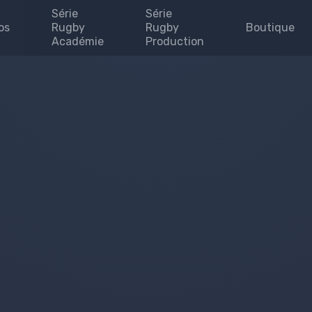
Série
Série
os
Rugby
Rugby
Boutique
Académie
Production
Invites
enaires
uipe
se
 map
e