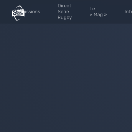
Direct
Le
Emissions
Série
Inf
« Mag »
Rugby
émission 2025-2026
Les #FINALES
Blog
#Fédérales
#Fédérales
Les 
#leMag
Part
#laPaletteVeo by Série
L’Eq
Rugby
Pres
Archives
émission 2024-2025
site
Émission 2023-2024
Priv
Émission 2022-2023
Émission 2021-2022
Émission 2020-2021
Emissions 2019-2020