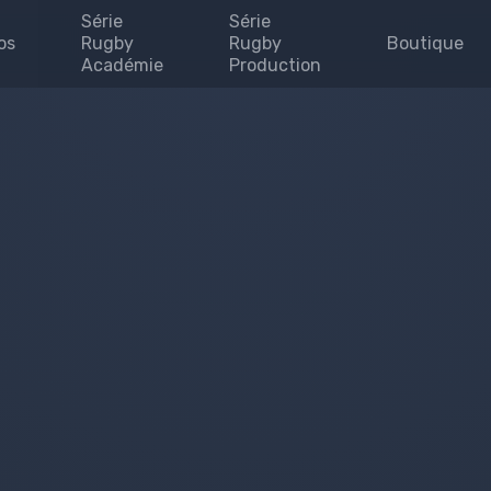
Série
Série
os
Rugby
Rugby
Boutique
Académie
Production
Invites
enaires
uipe
se
 map
e