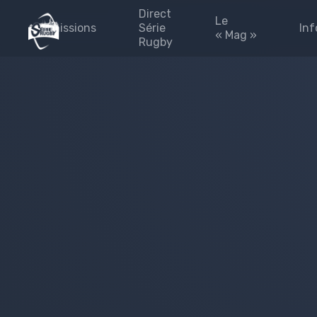
Direct
Le
Emissions
Série
Inf
« Mag »
Rugby
émission 2025-2026
Les #FINALES
Blog
#Fédérales
#Fédérales
Les 
#leMag
Part
#laPaletteVeo by Série
L’Eq
Rugby
Pres
Archives
émission 2024-2025
site
Émission 2023-2024
Priv
Émission 2022-2023
Émission 2021-2022
Émission 2020-2021
Emissions 2019-2020