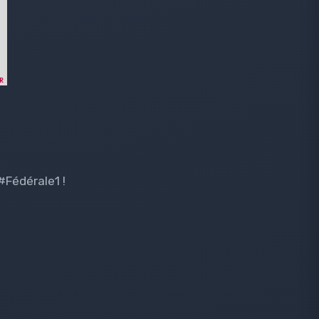
#Fédérale1 !