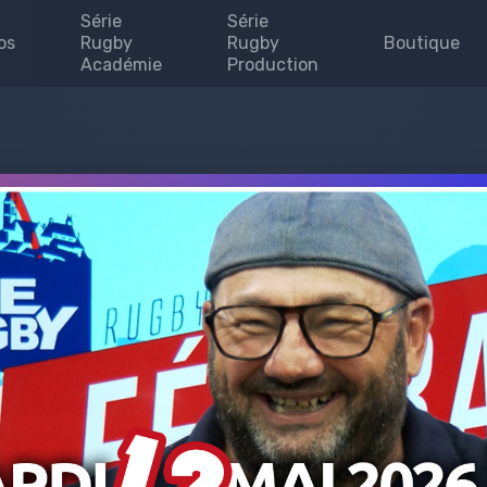
Série
Série
os
Rugby
Rugby
Boutique
Académie
Production
Invites
enaires
uipe
se
 map
e