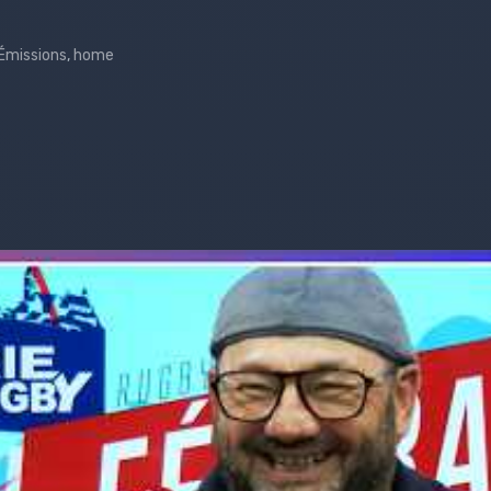
Émissions
,
home