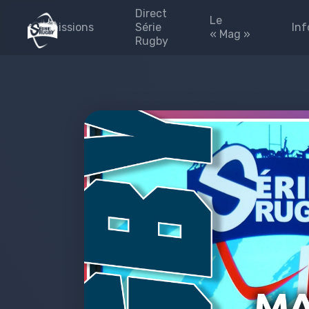
Direct
Le
Emissions
Série
Inf
« Mag »
Rugby
émission 2025-2026
Les #FINALES
Blog
#Fédérales
#Fédérales
Les 
#leMag
Part
#laPaletteVeo by Série
L’Eq
Rugby
Pres
Archives
émission 2024-2025
site
Émission 2023-2024
Priv
Émission 2022-2023
Émission 2021-2022
Émission 2020-2021
Emissions 2019-2020