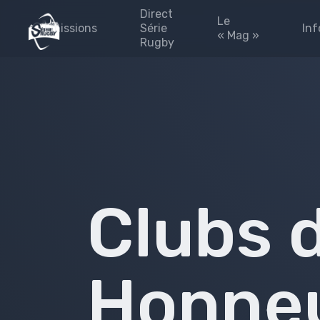
Direct
Le
Emissions
Série
Inf
« Mag »
Rugby
émission 2025-2026
Les #FINALES
Blog
#Fédérales
#Fédérales
Les 
#leMag
Part
#laPaletteVeo by Série
L’Eq
Rugby
Pres
Archives
émission 2024-2025
site
Clubs 
Émission 2023-2024
Priv
Émission 2022-2023
Émission 2021-2022
Honneu
Émission 2020-2021
Emissions 2019-2020