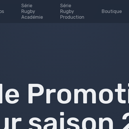
Série
Série
os
Rugby
Rugby
Boutique
Académie
Production
Invites
enaires
uipe
se
 map
de Promot
e
r saison 