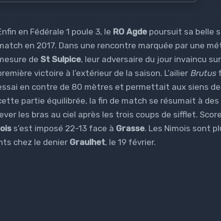
Enfin en Fédérale 1 poule 3, le
RO Agde
poursuit sa belle s
match en 2017. Dans une rencontre marquée par une météo
mesure de
St Sulpice
, leur adversaire du jour invaincu sur
première victoire à l’extérieur de la saison. L’ailier
Brutus
f
essai en contre de 80 mètres et permettait aux siens de
cette partie équilibrée, la fin de match se résumait à de
er les bras au ciel après les trois coups de sifflet. Score 
ois
s’est imposé 22-13 face à
Grasse
. Les Nimois sont p
nts chez le denier
Graulhet
, le 19 février.