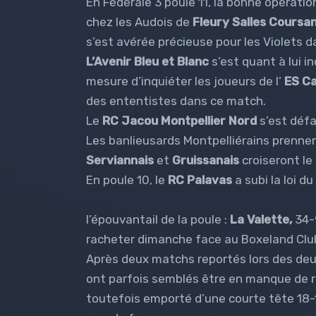
En Fédérale 3 poule 11, la bonne opératio
chez les Audois de
Fleury Salles Coursa
s’est avérée précieuse pour les Violets 
L’Avenir Bleu et Blanc
s’est quant à lui i
mesure d’inquiéter les joueurs de l’
ES Ca
des ententistes dans ce match.
Le
RC Jacou Montpellier Nord
s’est défa
Les banlieusards Montpelliérains prennen
Serviannais
et
Gruissanais
croiseront le 
En poule 10, le
RC Palavas
a subi la loi du
l’épouvantail de la poule :
La Valette,
34-
racheter dimanche face au Boxeland Club l
Après deux matchs reportés lors des deux 
ont parfois semblés être en manque de 
toutefois emporté d’une courte tête 18-