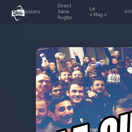
Direct
Le
Emissions
Série
Inf
« Mag »
Rugby
émission 2025-2026
Les #FINALES
Blog
#Fédérales
#Fédérales
Les 
#leMag
Part
#laPaletteVeo by Série
L’Eq
Rugby
Pres
Archives
émission 2024-2025
site
Émission 2023-2024
Priv
Émission 2022-2023
Émission 2021-2022
Émission 2020-2021
Emissions 2019-2020