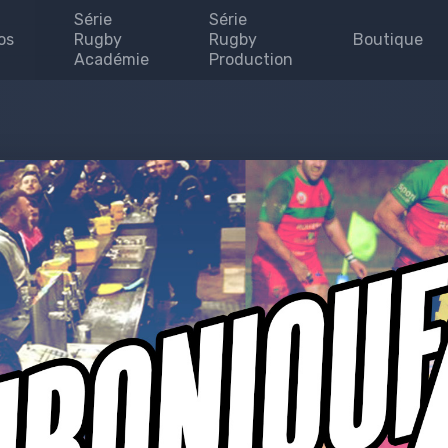
Série
Série
os
Rugby
Rugby
Boutique
Académie
Production
Invites
enaires
uipe
se
 map
e