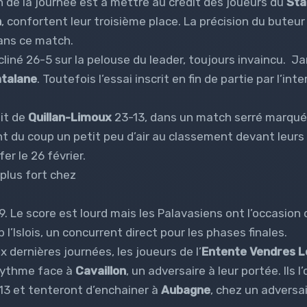
n de la journée est à mettre au crédit des joueurs du
Sta
n
, confortent leur troisième place. La précision du buteur
dans ce match.
ncliné 26-5 sur la pelouse du leader, toujours invaincu. J
talane
. Toutefois l’essai inscrit en fin de partie par l’int
it de
Quillan-Limoux
23-13, dans un match serré marqué 
t du coup un petit peu d’air au classement devant leurs
fer le 26 février.
 plus fort chez
9. Le score est lourd mais les Palavasiens ont l’occasion 
’Islois, un concurrent direct pour les phases finales.
dernières journées, les joueurs de l’
Entente Vendres L
rythme face à
Cavaillon
, un adversaire à leur portée. Ils l
13 et tenteront d’enchainer à
Aubagne
, chez un adversa