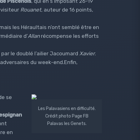
de Piscenois
, qui en s’imposant 26-19
 visiteur
Rouanet
, auteur de 16 points,
amais les Héraultais n’ont semblé être en
ermédiaire d’
Allan
récompense les efforts
par le doublé l’ailier Jacoumard
Xavier
.
 adversaires du week-end.Enfin,
de se
Les Palavasiens en difficulté.
espignan
Crédit photo Page FB
’ont
Palavas les Genets.
ire en