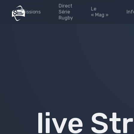
Direct
Le
Emissions
Série
Inf
« Mag »
Rugby
émission 2025-2026
Les #FINALES
Blog
#Fédérales
#Fédérales
Les 
#leMag
Part
#laPaletteVeo by Série
L’Eq
Rugby
Pres
Archives
émission 2024-2025
site
Émission 2023-2024
Priv
Émission 2022-2023
Émission 2021-2022
live S
Émission 2020-2021
Emissions 2019-2020