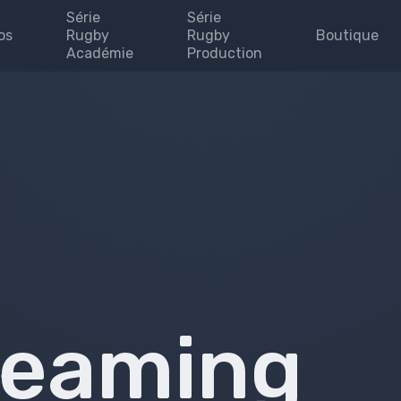
Série
Série
os
Rugby
Rugby
Boutique
Académie
Production
Invites
enaires
uipe
se
 map
e
treaming